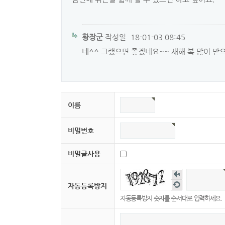
황장군
작성일
18-01-03 08:45
네^^ 그랬으면 좋겠네요~~ 새해 복 많이 
이름
비밀번호
비밀글사용
숫
자
새
자동등록방지
음
로
자동등록방지 숫자를 순서대로 입력하세요.
성
고
듣
침
기