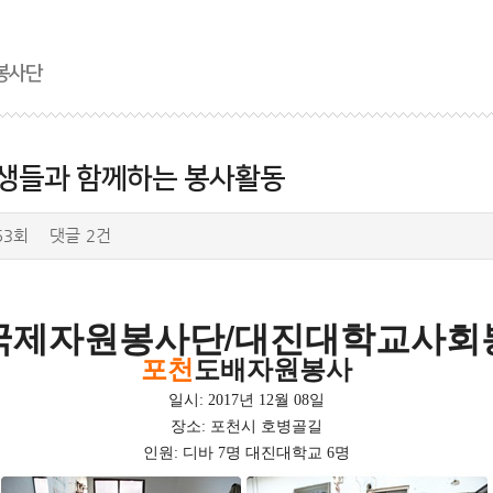
봉사단
생들과 함께하는 봉사활동
53회
댓글
2건
국제자원봉사단/대진대학교사회
포천
도배자원봉사
일시: 2017년 12월 08일
장소: 포천시 호병골길
인원: 디바 7명 대진대학교 6명