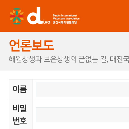
언론보도
해원상생과 보은상생의 끝없는 길,
대진국
이름
비밀
번호