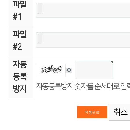
파일
#1
파일
#2
자동
새
등록
로
고
자동등록방지 숫자를 순서대로 입
침
방지
취소